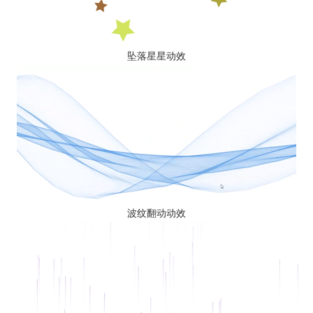
坠落星星动效
波纹翻动动效