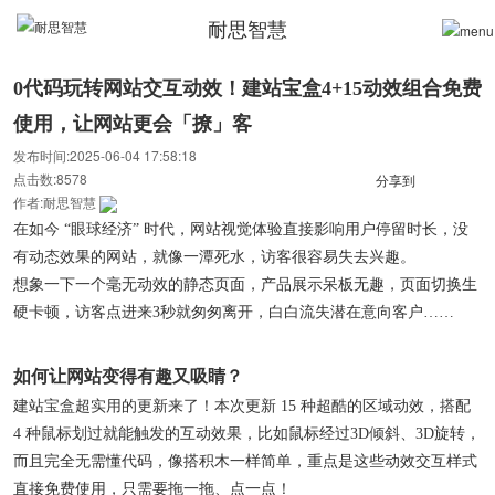
耐思智慧
0代码玩转网站交互动效！建站宝盒4+15动效组合免费
使用，让网站更会「撩」客
发布时间:2025-06-04 17:58:18
点击数:8578
分享到
作者:耐思智慧
在如今 “眼球经济” 时代，网站视觉体验直接影响用户停留时长，没
有动态效果的网站，就像一潭死水，访客很容易失去兴趣。
想象一下一个毫无动效的静态页面，产品展示呆板无趣，页面切换生
硬卡顿，访客点进来3秒就匆匆离开，白白流失潜在意向客户……
如何
让
网站变得有趣又吸睛？
建站宝盒超实用的更新来了！本次更新 15 种超酷的区域动效，搭配
4 种鼠标划过就能触发的互动效果，比如鼠标经过3D倾斜、3D旋转，
而且完全无需懂代码，像搭积木一样简单，重点是这些动效交互样式
直接免费使用，只需要拖一拖、点一点！