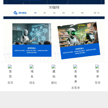
3D旋转
2D摇摆
首页
域名
建站
登录
2
、如何使用
友客来
登录网站后台，鼠标右键设置模块-->动画-->鼠标交互，选中适合的
动效样式，并设置跟随和旋转参数，如下图：