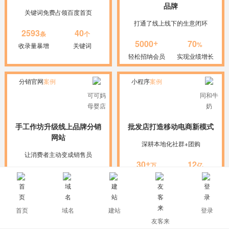
品牌
关键词免费占领百度首页
打通了线上线下的生意闭环
2593
40
条
个
+
5000
70
%
收录量暴增
关键词
轻松招纳会员
实现业绩增长
分销官网
案例
小程序
案例
可可妈
同和牛
母婴店
奶
手工作坊升级线上品牌分销
批发店打造移动电商新模式
网站
深耕本地化社群+团购
让消费者主动变成销售员
+
30
12
万
亿
10
1200
倍
万
2个月销售额
微信用户数
分销用户增长
总业绩突破
首页
域名
建站
登录
友客来