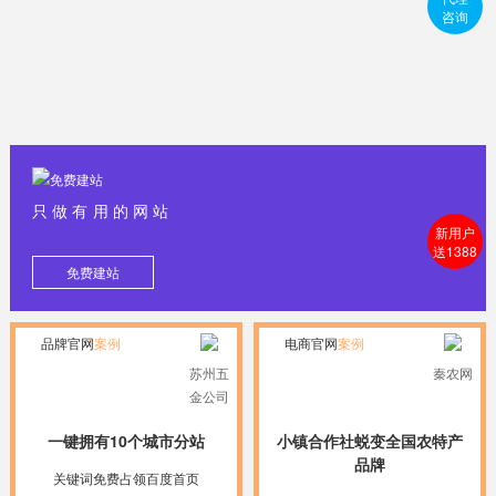
咨询
只做有用的网站
新用户
送1388
免费建站
品牌官网
案例
电商官网
案例
苏州五
秦农网
金公司
一键拥有10个城市分站
小镇合作社蜕变全国农特产
品牌
关键词免费占领百度首页