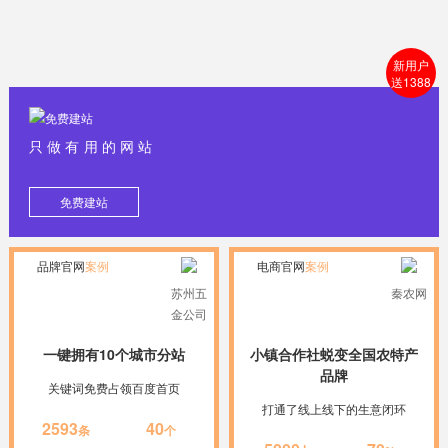
新用户
送1388
只做有用的网站
免费建站
品牌官网
案例
电商官网
案例
苏州五
秦农网
金公司
一键拥有10个城市分站
小镇合作社蜕变全国农特产
品牌
关键词免费占领百度首页
打通了线上线下的生意闭环
2593
40
条
个
+