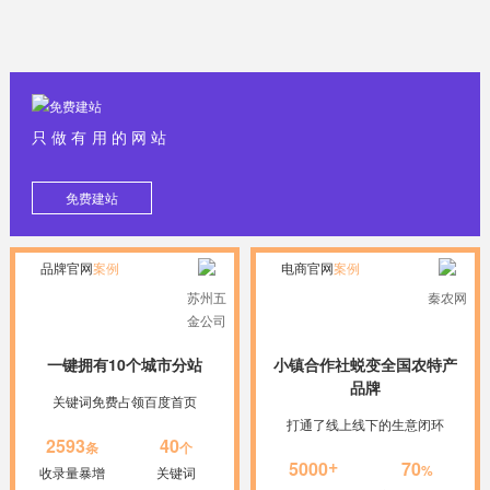
只做有用的网站
免费建站
品牌官网
案例
电商官网
案例
苏州五
秦农网
金公司
一键拥有10个城市分站
小镇合作社蜕变全国农特产
品牌
关键词免费占领百度首页
打通了线上线下的生意闭环
2593
40
条
个
+
5000
70
%
收录量暴增
关键词