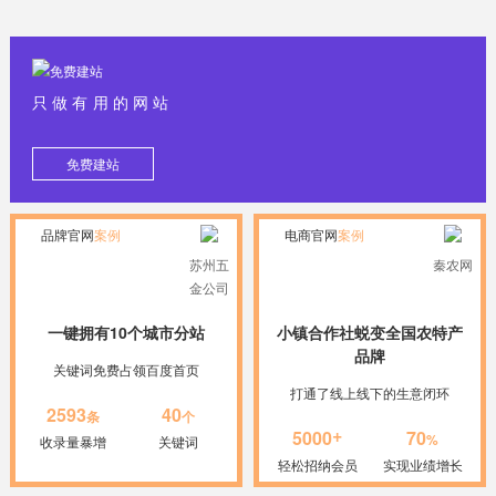
只做有用的网站
免费建站
品牌官网
案例
电商官网
案例
苏州五
秦农网
金公司
一键拥有10个城市分站
小镇合作社蜕变全国农特产
品牌
关键词免费占领百度首页
打通了线上线下的生意闭环
2593
40
条
个
+
5000
70
%
收录量暴增
关键词
轻松招纳会员
实现业绩增长