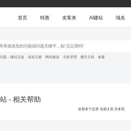
首页
特惠
友客来
AI建站
域名
问题：
建站宝盒
域名注册
网站建设
主机管理
魔方主机
备案
站 - 相关帮助
全部
0
个记录 当前
1
页 共
0
页