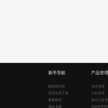
新手导航
产品管
耐思商学院
域名管理
常用文档下载
主机管理
备案教程
建站宝盒管
域名专题
400电话管