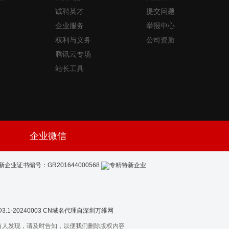
诚聘英才
提交问题
企业服务
举报中心
权利与义务
公司资质
腾讯云专场
站长工具
企业微信
新企业证书编号：GR201644000568
-20240003
CN域名代理自深圳万维网
有人发现，请及时告知，以便我们删除版权内容