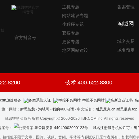
主机专题
备案管理
网站建设专题
淘域网
小程序专题
获客专题
官方抖音号
域名交易
更多专题
域名预定
地区网站建设
22-8200
技术 400-622-8300
举报不良网站
高
旗下网站：
耐思智慧
-
淘域网
-
我的400电话
- 中文域名：
耐思尼克.cn
耐思尼克.top
耐思智慧 © 版权所有 Copyright © 2000-2026 IISP.COM,Inc. All rights reserved
案号：
粤公网安备 44049002000123号
域名注册服务机构许可：粤D3.1
，包括但不限于文章、图片、视频、音频、字体等内容版权归原作者所有，如权利所