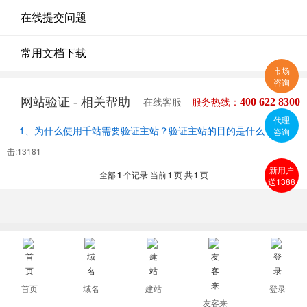
在线提交问题
常用文档下载
市场
咨询
网站验证 - 相关帮助
400 622 8300
在线客服
服务热线：
代理
1、为什么使用千站需要验证主站？验证主站的目的是什么？
点
咨询
击:13181
新用户
全部
1
个记录 当前
1
页 共
1
页
送1388
首页
域名
建站
登录
友客来