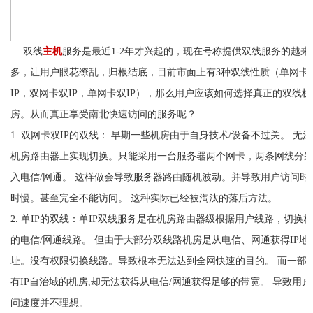
双线
主机
服务是最近1-2年才兴起的，现在号称提供双线服务的越来
多，让用户眼花缭乱，归根结底，目前市面上有3种双线性质（单网卡
IP，双网卡双IP，单网卡双IP），那么用户应该如何选择真正的双线机
房。从而真正享受南北快速访问的服务呢？
1. 双网卡双IP的双线： 早期一些机房由于自身技术/设备不过关。 无
机房路由器上实现切换。只能采用一台服务器两个网卡，两条网线分
入电信/网通。 这样做会导致服务器路由随机波动。并导致用户访问时
时慢。甚至完全不能访问。 这种实际已经被淘汰的落后方法。
2. 单IP的双线：单IP双线服务是在机房路由器级根据用户线路，切换
的电信/网通线路。 但由于大部分双线路机房是从电信、网通获得IP地
址。没有权限切换线路。导致根本无法达到全网快速的目的。 而一部
有IP自治域的机房,却无法获得从电信/网通获得足够的带宽。 导致用户
问速度并不理想。