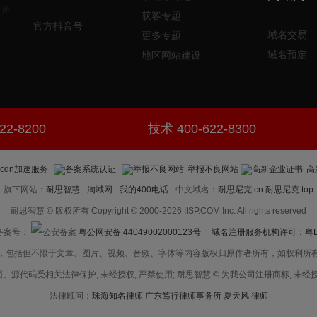
获客专题
官方抖音号
域名交易
更多专题
域名预定
地区网站建设
22-8200
技术 400-622-8300
举报不良网站
高
旗下网站：
耐思智慧
-
淘域网
-
我的400电话
- 中文域名：
耐思尼克.cn
耐思尼克.top
耐思智慧 © 版权所有 Copyright © 2000-2026 IISP.COM,Inc. All rights reserved
案号：
粤公网安备 44049002000123号
域名注册服务机构许可：粤D3.1
，包括但不限于文章、图片、视频、音频、字体等内容版权归原作者所有，如权利所
、源代码受相关法律保护, 未经授权, 严禁使用; 耐思智慧 © 为我公司注册商标, 未经授
法律顾问：
珠海知名律师 广东笃行律师事务所 夏天风 律师