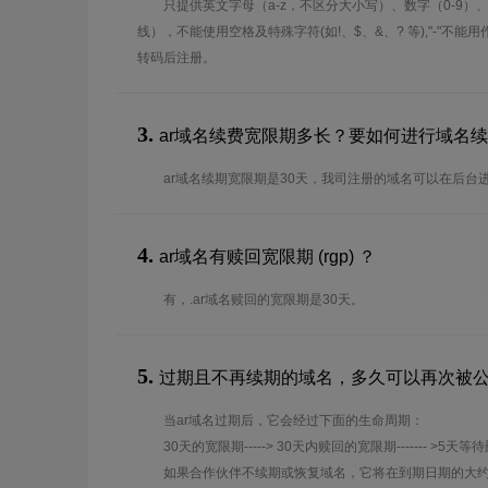
只提供英文字母（a-z，不区分大小写）、数字（0-9）
线），不能使用空格及特殊字符(如!、$、&、? 等),"-"不
转码后注册。
3.
ar域名续费宽限期多长？要如何进行域名
ar域名续期宽限期是30天，我司注册的域名可以在后台
4.
ar域名有赎回宽限期 (rgp) ？
有，.ar域名赎回的宽限期是30天。
5.
过期且不再续期的域名，多久可以再次被
当ar域名过期后，它会经过下面的生命周期：
30天的宽限期-----> 30天内赎回的宽限期------- >5天等
如果合作伙伴不续期或恢复域名，它将在到期日期的大约