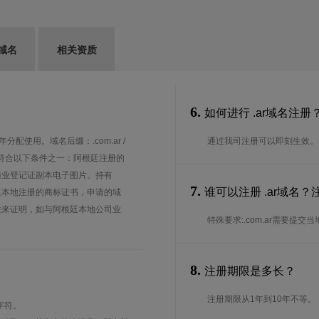
域名
相关资质
6.
如何进行 .ar域名注册
分配使用。域名后缀：.com.ar /
通过我司注册可以即刻生效。
g.ar 域名注册须符合以下条件之一：阿根廷注册的
商业登记证副本电子图片。持有
7.
谁可以注册 .ar域名
廷本地注册的商标证书，申请的域
往来证明，如与阿根廷本地公司业
特殊要求:.com.ar需要提交
8.
注册期限是多长？
注册期限从1年到10年不等。
字符。