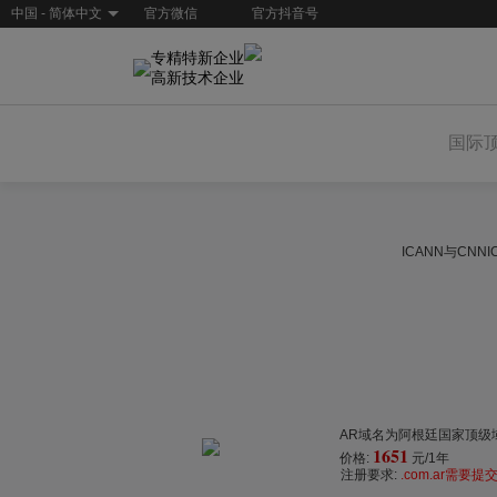
中国 - 简体中文
官方微信
官方抖音号
专精特新企业
高新技术企业
国际
ICANN与CN
AR域名为阿根廷国家顶级
1651
价格:
元/1年
注册要求:
.com.ar需要