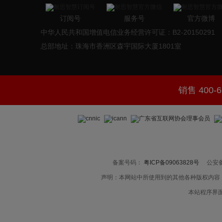
订阅号
服务号
官方微博
中华人民共和国增值电信业务经营许可证：B2-20150291
总部地址：珠海市香洲区森宇国际大厦1801室
销售 400-6
备案号码：
粤ICP备09063828号
公安备
声明：本网站中所使用到的其他各种版权内容
本站程序界面