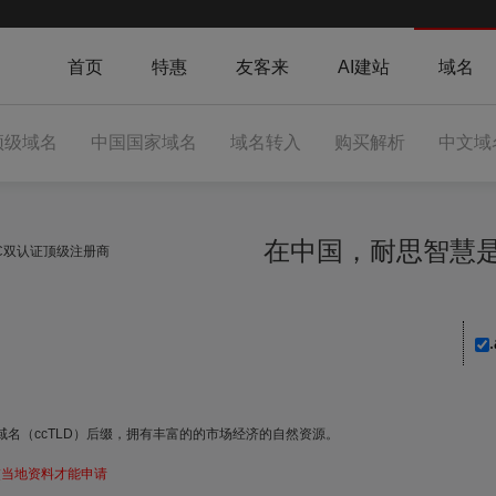
首页
特惠
友客来
AI建站
域名
顶级域名
中国国家域名
域名转入
购买解析
中文域
在中国，耐思智
NIC双认证顶级注册商
.
域名（ccTLD）后缀，拥有丰富的的市场经济的自然资源。
提交当地资料才能申请