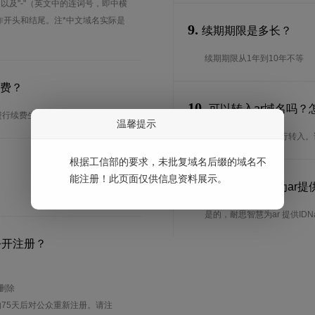
、以及"-"（英文中的连词号，即中横
能用作开头和结尾。注*中文域名实际是
9.
续期期限是多长？
续期期限从1年到10年不等
续费？
10.
可以转入ar域名吗？
进行续费生效。
温馨提示
是的，ar域名可以进行转入
根据工信部的要求，未批复域名后缀的域名不
能注册！此页面仅供信息资料展示。
11.
耐思智慧是否为ar提供
是的，耐思智慧为ar 提供IDN
公开注册？
待删除
75天后对公众重新注册。请注