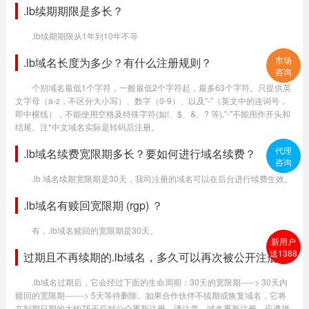
.lb续期期限是多长？
.lb续期期限从1年到10年不等
市场
.lb域名长度为多少？有什么注册规则？
咨询
个别域名最低1个字符，一般最低2个字符起，最多63个字符。只提供英
文字母（a-z，不区分大小写）、数字（0-9）、以及"-"（英文中的连词号，
即中横线），不能使用空格及特殊字符(如!、$、&、? 等),"-"不能用作开头和
结尾。注*中文域名实际是转码后注册。
代理
.lb域名续费宽限期多长？要如何进行域名续费？
咨询
.lb 域名续期宽限期是30天，我司注册的域名可以在后台进行续费生效。
.lb域名有赎回宽限期 (rgp) ？
有，.lb域名赎回的宽限期是30天。
新用户
送1388
过期且不再续期的.lb域名，多久可以再次被公开注册？
.lb域名过期后，它会经过下面的生命周期：30天的宽限期-----> 30天内
赎回的宽限期-------> 5天等待删除。如果合作伙伴不续期或恢复域名，它将
在到期日期的大约75天后对公众重新注册。请注意，域名重新注册，应遵循