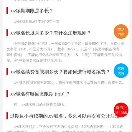
.cv续期期限是多长？
.cv续期期限从1年到10年不等
市场
.cv域名长度为多少？有什么注册规则？
咨询
个别域名最低1个字符，一般最低2个字符起，最多63个字符。只提供英
文字母（a-z，不区分大小写）、数字（0-9）、以及"-"（英文中的连词号，
即中横线），不能使用空格及特殊字符(如!、&、? 等),"-"不能用作开头和结
尾。注*中文域名实际是转码后注册。
代理
.cv域名续费宽限期多长？要如何进行域名续费？
咨询
.cv 域名续期宽限期是30天，我司注册的域名可以在后台进行续费生效。
.cv域名有赎回宽限期 (rgp) ？
有，.cv域名赎回的宽限期是30天。
新用户
送1388
过期且不再续期的.cv域名，多久可以再次被公开注册？
.cv域名过期后，它会经过下面的生命周期：30天的宽限期-----> 30天内
赎回的宽限期-------> 5天等待删除。如果合作伙伴不续期或恢复域名，它将