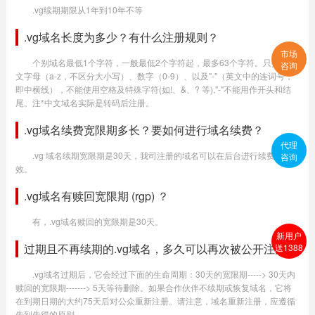
.vg续期期限从1年到10年不等
.vg域名长度为多少？有什么注册规则？
市场
个别域名最低1个字符，一般最低2个字符起，最多63个字符。只提供英
咨询
文字母（a-z，不区分大小写）、数字（0-9）、以及"-"（英文中的连词号，
即中横线），不能使用空格及特殊字符(如!、&、? 等),"-"不能用作开头和结
尾。注*中文域名实际是转码后注册。
.vg域名续费宽限期多长？要如何进行域名续费？
代理
.vg 域名续期宽限期是30天，我司注册的域名可以在后台进行续费生
咨询
效。
.vg域名有赎回宽限期 (rgp) ？
有，.vg域名赎回的宽限期是30天。
新用户
过期且不再续期的.vg域名，多久可以再次被公开注册？
送1388
.vg域名过期后，它会经过下面的生命周期：30天的宽限期-----> 30天内
赎回的宽限期-------> 5天等待删除。如果合作伙伴不续期或恢复域名，它将
在到期日期的大约75天后对公众重新注册。请注意，域名重新注册，应遵循
先到先得的原则。