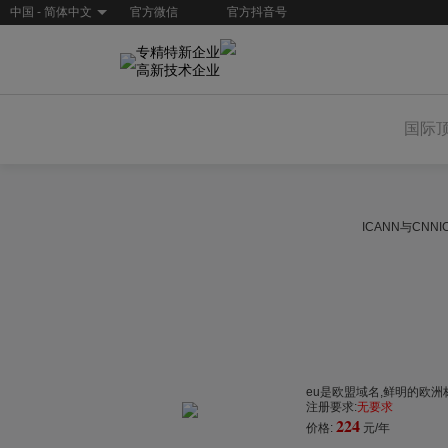
中国 - 简体中文
官方微信
官方抖音号
专精特新企业
高新技术企业
国际
ICANN与CN
eu是欧盟域名,鲜明的欧洲标识
注册要求:
无要求
224
价格:
元/年