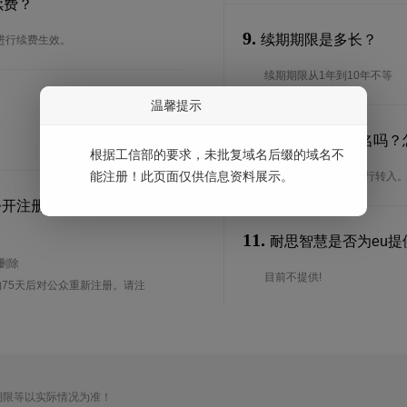
续费？
9.
续期期限是多长？
进行续费生效。
续期期限从1年到10年不等
温馨提示
10.
可以转入eu域名吗？
根据工信部的要求，未批复域名后缀的域名不
能注册！此页面仅供信息资料展示。
是的，eu域名可以进行转入
公开注册？
11.
耐思智慧是否为eu提供
待删除
目前不提供!
75天后对公众重新注册。请注
期限等以实际情况为准！