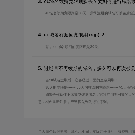
3.
eu域名续费宽限期多长？要如何进行域名
eu域名续期宽限期是30天，我司注册的域名可以在后台
4.
eu域名有赎回宽限期 (rgp) ？
有，.eu域名赎回的宽限期是30天。
5.
过期且不再续期的域名，多久可以再次被
当eu域名过期后，它会经过下面的生命周期：
30天的宽限期-----> 30天内赎回的宽限期------- >5天等
如果合作伙伴不续期或恢复域名，它将在到期日期的大约
意，域名重新注册，应遵循先到先得的原则。
* 因每个后缀要求可能不尽相同，实际注册条件、续费赎回