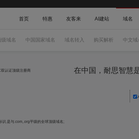
首页
特惠
友客来
AI建站
域名
顶级域名
中国国家域名
域名转入
购买解析
中文域
在中国，耐思智
NIC双认证顶级注册商
.是与.com,.org平级的全球顶级域名;