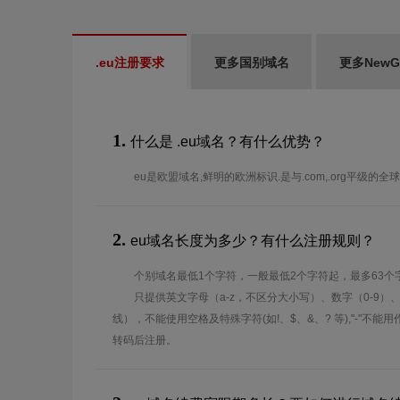
.eu注册要求
更多国别域名
更多New
1.
什么是 .eu域名？有什么优势？
eu是欧盟域名,鲜明的欧洲标识.是与.com,.org平级的
2.
eu域名长度为多少？有什么注册规则？
个别域名最低1个字符，一般最低2个字符起，最多63个
只提供英文字母（a-z，不区分大小写）、数字（0-9）
线），不能使用空格及特殊字符(如!、$、&、? 等),"-"不
转码后注册。