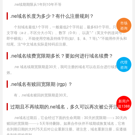
.ne续期期限从1年到10年不等
.ne域名长度为多少？有什么注册规则？
市场
个别域名最低1个字符，一般最低2个字符起，最多63个字符。只提供英
咨询
文字母（a-z，不区分大小写）、数字（0-9）、以及"-"（英文中的连词号，
即中横线），不能使用空格及特殊字符(如!、$、&、? 等),"-"不能用作开头和
结尾。注*中文域名实际是转码后注册。
.ne域名续费宽限期多长？要如何进行域名续费？
代理
.ne 域名续期宽限期是30天，我司注册的域名可以在后台进行续费生
咨询
效。
.ne域名有赎回宽限期 (rgp) ？
有，.ne域名赎回的宽限期是30天。
新用户
过期且不再续期的.ne域名，多久可以再次被公开注册？
送1388
.ne域名过期后，它会经过下面的生命周期：30天的宽限期-----> 30天内
赎回的宽限期-------> 5天等待删除。如果合作伙伴不续期或恢复域名，它将
在到期日期的大约75天后对公众重新注册。请注意，域名重新注册，应遵循
先到先得的原则。