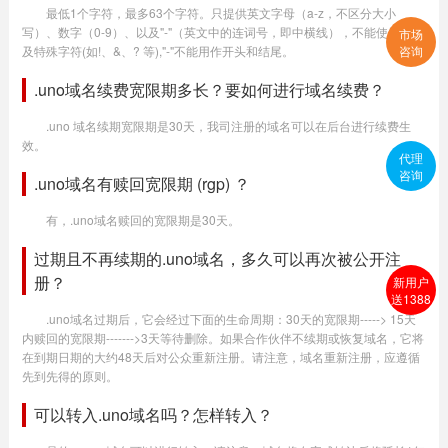
最低1个字符，最多63个字符。只提供英文字母（a-z，不区分大小
写）、数字（0-9）、以及"-"（英文中的连词号，即中横线），不能使用空格
市场
及特殊字符(如!、&、? 等),"-"不能用作开头和结尾。
咨询
.uno域名续费宽限期多长？要如何进行域名续费？
.uno 域名续期宽限期是30天，我司注册的域名可以在后台进行续费生
效。
代理
咨询
.uno域名有赎回宽限期 (rgp) ？
有，.uno域名赎回的宽限期是30天。
过期且不再续期的.uno域名，多久可以再次被公开注
册？
新用户
送1388
.uno域名过期后，它会经过下面的生命周期：30天的宽限期-----> 15天
内赎回的宽限期------->3天等待删除。如果合作伙伴不续期或恢复域名，它将
在到期日期的大约48天后对公众重新注册。请注意，域名重新注册，应遵循
先到先得的原则。
可以转入.uno域名吗？怎样转入？