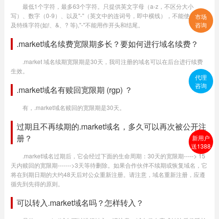
最低1个字符，最多63个字符。只提供英文字母（a-z，不区分大小
写）、数字（0-9）、以及"-"（英文中的连词号，即中横线），不能使用空格
市场
及特殊字符(如!、&、? 等),"-"不能用作开头和结尾。
咨询
.market域名续费宽限期多长？要如何进行域名续费？
.market 域名续期宽限期是30天，我司注册的域名可以在后台进行续费
生效。
代理
咨询
.market域名有赎回宽限期 (rgp) ？
有，.market域名赎回的宽限期是30天。
过期且不再续期的.market域名，多久可以再次被公开注
册？
新用户
送1388
.market域名过期后，它会经过下面的生命周期：30天的宽限期-----> 15
天内赎回的宽限期------->3天等待删除。如果合作伙伴不续期或恢复域名，它
将在到期日期的大约48天后对公众重新注册。请注意，域名重新注册，应遵
循先到先得的原则。
可以转入.market域名吗？怎样转入？