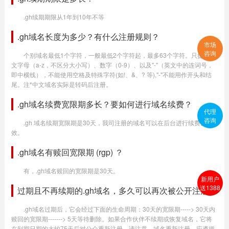
.gh续期期限从1年到10年不等
.gh域名长度为多少？有什么注册规则？
市场
咨询
个别域名最低1个字符，一般最低2个字符起，最多63个字符。只提供英
文字母（a-z，不区分大小写）、数字（0-9）、以及"-"（英文中的连词号，
即中横线），不能使用空格及特殊字符(如!、&、? 等),"-"不能用作开头和结
尾。注*中文域名实际是转码后注册。
.gh域名续费宽限期多长？要如何进行域名续费？
代理
咨询
.gh 域名续期宽限期是30天，我司注册的域名可以在后台进行续费生
效。
.gh域名有赎回宽限期 (rgp) ？
有，.gh域名赎回的宽限期是30天。
新用户
送1388
过期且不再续期的.gh域名，多久可以再次被公开注册？
.gh域名过期后，它会经过下面的生命周期：30天的宽限期-----> 30天内
赎回的宽限期-------> 5天等待删除。如果合作伙伴不续期或恢复域名，它将
在到期日期的大约75天后对公众重新注册。请注意，域名重新注册，应遵循