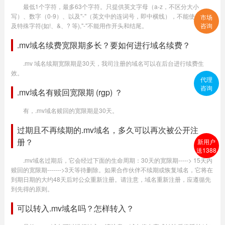
最低1个字符，最多63个字符。只提供英文字母（a-z，不区分大小
写）、数字（0-9）、以及"-"（英文中的连词号，即中横线），不能使用空格
市场
及特殊字符(如!、&、? 等),"-"不能用作开头和结尾。
咨询
.mv域名续费宽限期多长？要如何进行域名续费？
.mv 域名续期宽限期是30天，我司注册的域名可以在后台进行续费生
效。
代理
咨询
.mv域名有赎回宽限期 (rgp) ？
有，.mv域名赎回的宽限期是30天。
过期且不再续期的.mv域名，多久可以再次被公开注
册？
新用户
送1388
.mv域名过期后，它会经过下面的生命周期：30天的宽限期-----> 15天内
赎回的宽限期------->3天等待删除。如果合作伙伴不续期或恢复域名，它将在
到期日期的大约48天后对公众重新注册。请注意，域名重新注册，应遵循先
到先得的原则。
可以转入.mv域名吗？怎样转入？