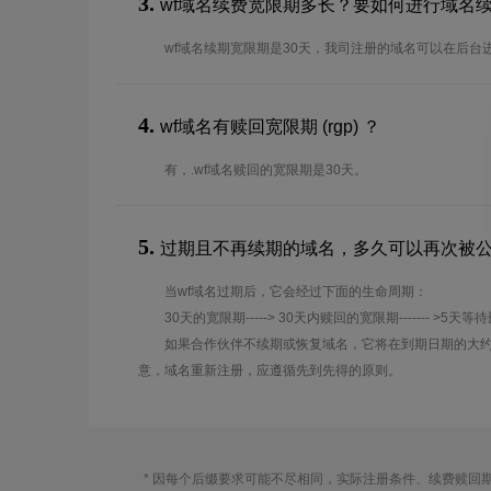
3.
wf域名续费宽限期多长？要如何进行域名
wf域名续期宽限期是30天，我司注册的域名可以在后台
4.
wf域名有赎回宽限期 (rgp) ？
有，.wf域名赎回的宽限期是30天。
5.
过期且不再续期的域名，多久可以再次被
当wf域名过期后，它会经过下面的生命周期：
30天的宽限期-----> 30天内赎回的宽限期------- >5天等
如果合作伙伴不续期或恢复域名，它将在到期日期的大约
意，域名重新注册，应遵循先到先得的原则。
* 因每个后缀要求可能不尽相同，实际注册条件、续费赎回