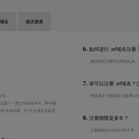
G域名
相关资质
6.
如何进行 .wf域名注册
通过我司注册可以即刻生效。
7.
谁可以注册 .wf域名
字符。
特殊要求:只能挂靠 挂靠费 25
、以及"-"（英文中的连词号，即中横
能用作开头和结尾。注*中文域名实际是
8.
注册期限是多长？
注册期限从1年到10年不等。