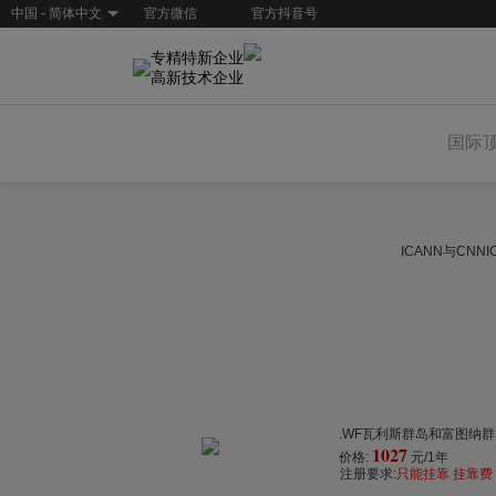
中国 - 简体中文
官方微信
官方抖音号
专精特新企业
高新技术企业
国际
ICANN与CN
.WF瓦利斯群岛和富图纳
1027
价格:
元/1年
注册要求:
只能挂靠 挂靠费 