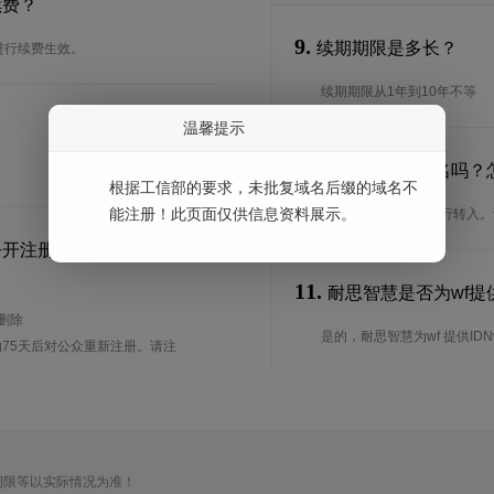
续费？
9.
续期期限是多长？
进行续费生效。
续期期限从1年到10年不等
温馨提示
10.
可以转入wf域名吗？
根据工信部的要求，未批复域名后缀的域名不
能注册！此页面仅供信息资料展示。
是的，wf域名可以进行转入
公开注册？
11.
耐思智慧是否为wf提供
待删除
是的，耐思智慧为wf 提供IDN
75天后对公众重新注册。请注
期限等以实际情况为准！