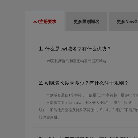
.wf注册要求
更多国别域名
更多New
1.
什么是 .wf域名？有什么优势？
.wf瓦利斯群岛和富图纳群岛国家域名
2.
wf域名长度为多少？有什么注册规则？
个别域名最低1个字符，一般最低2个字符起，最多63个
只提供英文字母（a-z，不区分大小写）、数字（0-9）
线），不能使用空格及特殊字符(如!、$、&、? 等),"-"不
转码后注册。