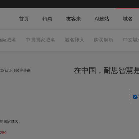
首页
特惠
友客来
AI建站
域名
顶级域名
中国国家域名
域名转入
购买解析
中文域
在中国，耐思智
NIC双认证顶级注册商
群岛国家域名。
250