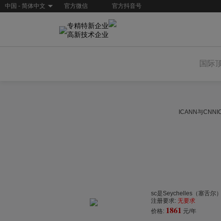
中国 - 简体中文
官方微信
官方抖音号
专精特新企业
高新技术企业
国际
ICANN与CN
sc是Seychelles（塞舌尔
注册要求:
无要求
1861
价格:
元/年