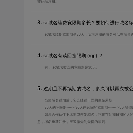
转码后注册。
3.
sc域名续费宽限期多长？要如何进行域名
sc域名续期宽限期是30天，我司注册的域名可以在后台
4.
sc域名有赎回宽限期 (rgp) ？
有，.sc域名赎回的宽限期是30天。
5.
过期且不再续期的域名，多久可以再次被
当sc域名过期后，它会经过下面的生命周期：
30天的宽限期-----> 30天内赎回的宽限期------- >5天等
如果合作伙伴不续期或恢复域名，它将在到期日期的大约
意，域名重新注册，应遵循先到先得的原则。