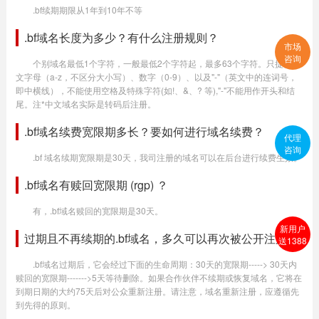
.bf续期期限从1年到10年不等
.bf域名长度为多少？有什么注册规则？
市场
咨询
个别域名最低1个字符，一般最低2个字符起，最多63个字符。只提供英
文字母（a-z，不区分大小写）、数字（0-9）、以及"-"（英文中的连词号，
即中横线），不能使用空格及特殊字符(如!、&、? 等),"-"不能用作开头和结
尾。注*中文域名实际是转码后注册。
.bf域名续费宽限期多长？要如何进行域名续费？
代理
咨询
.bf 域名续期宽限期是30天，我司注册的域名可以在后台进行续费生效。
.bf域名有赎回宽限期 (rgp) ？
有，.bf域名赎回的宽限期是30天。
新用户
过期且不再续期的.bf域名，多久可以再次被公开注册？
送1388
.bf域名过期后，它会经过下面的生命周期：30天的宽限期-----> 30天内
赎回的宽限期------->5天等待删除。如果合作伙伴不续期或恢复域名，它将在
到期日期的大约75天后对公众重新注册。请注意，域名重新注册，应遵循先
到先得的原则。