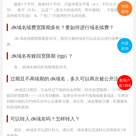
最低1个字符，最多63个字符。只提供英文字母（a-z，不区分大小
市场
写）、数字（0-9）、以及"-"（英文中的连词号，即中横线），不能使用空格
咨询
及特殊字符(如!、&、? 等),"-"不能用作开头和结尾。
.dk域名续费宽限期多长？要如何进行域名续费？
.dk 域名续期宽限期是30天，我司注册的域名可以在后台进行续费生
代理
效。
咨询
.dk域名有赎回宽限期 (rgp) ？
有，.dk域名赎回的宽限期是30天。
过期且不再续期的.dk域名，多久可以再次被公开注册？
新用户
送1388
.dk域名过期后，它会经过下面的生命周期：30天的宽限期-----> 15天内
赎回的宽限期------->3天等待删除。如果合作伙伴不续期或恢复域名，它将在
到期日期的大约48天后对公众重新注册。请注意，域名重新注册，应遵循先
到先得的原则。
可以转入.dk域名吗？怎样转入？
是的，.dk域名可以进行转入。请注意，域名将在完成转让后将延长1年
有效期。