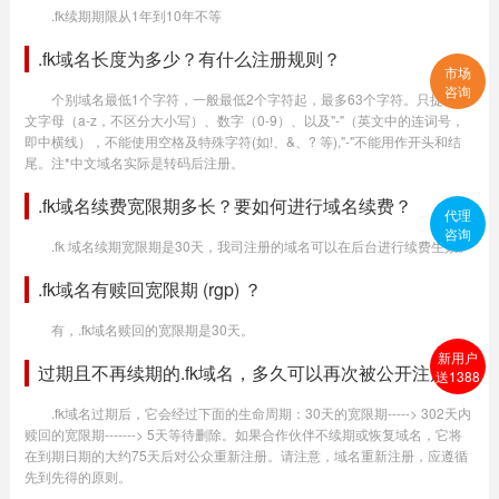
.fk续期期限从1年到10年不等
.fk域名长度为多少？有什么注册规则？
市场
咨询
个别域名最低1个字符，一般最低2个字符起，最多63个字符。只提供英
文字母（a-z，不区分大小写）、数字（0-9）、以及"-"（英文中的连词号，
即中横线），不能使用空格及特殊字符(如!、&、? 等),"-"不能用作开头和结
尾。注*中文域名实际是转码后注册。
.fk域名续费宽限期多长？要如何进行域名续费？
代理
咨询
.fk 域名续期宽限期是30天，我司注册的域名可以在后台进行续费生效。
.fk域名有赎回宽限期 (rgp) ？
有，.fk域名赎回的宽限期是30天。
新用户
过期且不再续期的.fk域名，多久可以再次被公开注册？
送1388
.fk域名过期后，它会经过下面的生命周期：30天的宽限期-----> 302天内
赎回的宽限期-------> 5天等待删除。如果合作伙伴不续期或恢复域名，它将
在到期日期的大约75天后对公众重新注册。请注意，域名重新注册，应遵循
先到先得的原则。