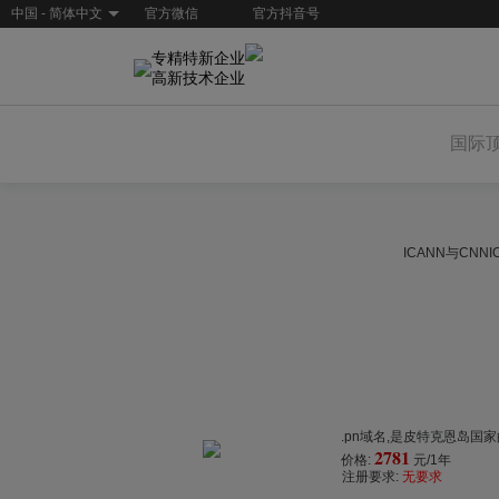
中国 - 简体中文
官方微信
官方抖音号
专精特新企业
高新技术企业
国际
ICANN与CN
.pn域名,是皮特克恩岛国
2781
价格:
元/1年
注册要求:
无要求