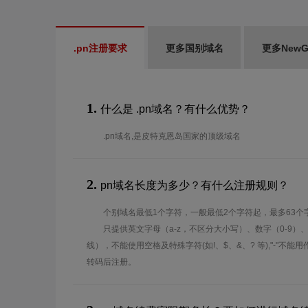
.pn注册要求
更多国别域名
更多New
1.
什么是 .pn域名？有什么优势？
.pn域名,是皮特克恩岛国家的顶级域名
2.
pn域名长度为多少？有什么注册规则？
个别域名最低1个字符，一般最低2个字符起，最多63个
只提供英文字母（a-z，不区分大小写）、数字（0-9）
线），不能使用空格及特殊字符(如!、$、&、? 等),"-"不
转码后注册。