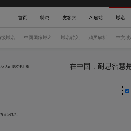
首页
特惠
友客来
AI建站
域名
顶级域名
中国国家域名
域名转入
购买解析
中文域
在中国，耐思智
NIC双认证顶级注册商
家的顶级域名。