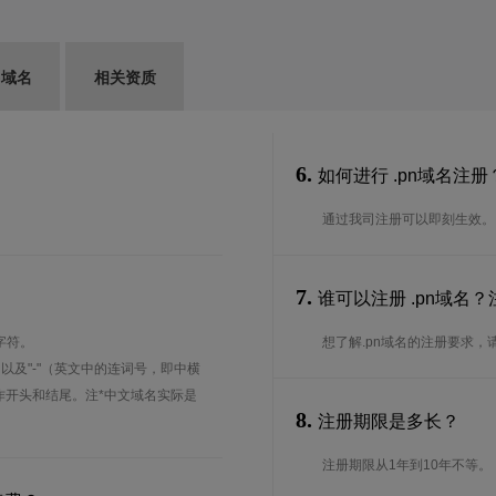
G域名
相关资质
6.
如何进行 .pn域名注册
通过我司注册可以即刻生效。
7.
谁可以注册 .pn域名
字符。
想了解.pn域名的注册要求，请
、以及"-"（英文中的连词号，即中横
能用作开头和结尾。注*中文域名实际是
8.
注册期限是多长？
注册期限从1年到10年不等。