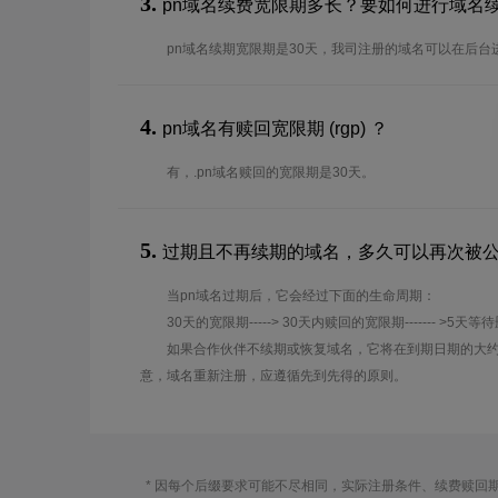
3.
pn域名续费宽限期多长？要如何进行域名
pn域名续期宽限期是30天，我司注册的域名可以在后台
4.
pn域名有赎回宽限期 (rgp) ？
有，.pn域名赎回的宽限期是30天。
5.
过期且不再续期的域名，多久可以再次被
当pn域名过期后，它会经过下面的生命周期：
30天的宽限期-----> 30天内赎回的宽限期------- >5天等
如果合作伙伴不续期或恢复域名，它将在到期日期的大约
意，域名重新注册，应遵循先到先得的原则。
* 因每个后缀要求可能不尽相同，实际注册条件、续费赎回