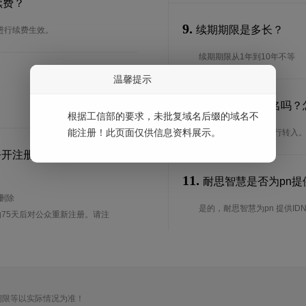
续费？
9.
续期期限是多长？
进行续费生效。
续期期限从1年到10年不等
温馨提示
10.
可以转入pn域名吗？
根据工信部的要求，未批复域名后缀的域名不
能注册！此页面仅供信息资料展示。
是的，pn域名可以进行转入
公开注册？
11.
耐思智慧是否为pn提供
待删除
是的，耐思智慧为pn 提供ID
75天后对公众重新注册。请注
期限等以实际情况为准！