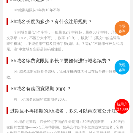
.kh续期期限从1年到10年不等
.kh域名长度为多少？有什么注册规则？
市场
咨询
个别域名最低1个字符，一般最低2个字符起，最多63个字符。只提供英
文字母（a-z，不区分大小写）、数字（0-9）、以及"-"（英文中的连词号，
即中横线），不能使用空格及特殊字符(如!、&、? 等),"-"不能用作开头和结
尾。注*中文域名实际是转码后注册。
.kh域名续费宽限期多长？要如何进行域名续费？
代理
咨询
.kh 域名续期宽限期是30天，我司注册的域名可以在后台进行续费生
效。
.kh域名有赎回宽限期 (rgp) ？
有，.kh域名赎回的宽限期是30天。
新用户
送1388
过期且不再续期的.kh域名，多久可以再次被公开注册？
.kh域名过期后，它会经过下面的生命周期：30天的宽限期-----> 30天内
赎回的宽限期-------> 5天等待删除。如果合作伙伴不续期或恢复域名，它将
在到期日期的大约75天后对公众重新注册。请注意，域名重新注册，应遵循