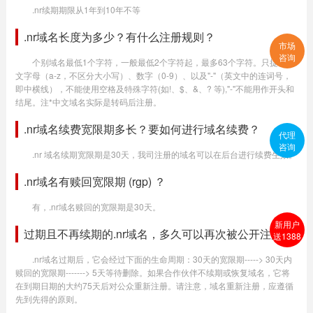
.nr续期期限从1年到10年不等
.nr域名长度为多少？有什么注册规则？
市场
咨询
个别域名最低1个字符，一般最低2个字符起，最多63个字符。只提供英
文字母（a-z，不区分大小写）、数字（0-9）、以及"-"（英文中的连词号，
即中横线），不能使用空格及特殊字符(如!、$、&、? 等),"-"不能用作开头和
结尾。注*中文域名实际是转码后注册。
.nr域名续费宽限期多长？要如何进行域名续费？
代理
咨询
.nr 域名续期宽限期是30天，我司注册的域名可以在后台进行续费生效。
.nr域名有赎回宽限期 (rgp) ？
有，.nr域名赎回的宽限期是30天。
新用户
过期且不再续期的.nr域名，多久可以再次被公开注册？
送1388
.nr域名过期后，它会经过下面的生命周期：30天的宽限期-----> 30天内
赎回的宽限期-------> 5天等待删除。如果合作伙伴不续期或恢复域名，它将
在到期日期的大约75天后对公众重新注册。请注意，域名重新注册，应遵循
先到先得的原则。