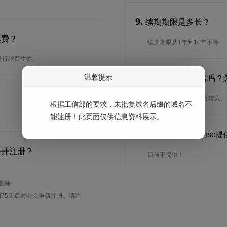
9.
续期期限是多长？
续费？
续期期限从1年到10年不等
进行续费生效。
10.
温馨提示
可以转入sc域名吗？
是的，sc域名可以进行转入
根据工信部的要求，未批复域名后缀的域名不
能注册！此页面仅供信息资料展示。
11.
耐思智慧是否为sc提供
公开注册？
目前不提供！
待删除
75天后对公众重新注册。请注