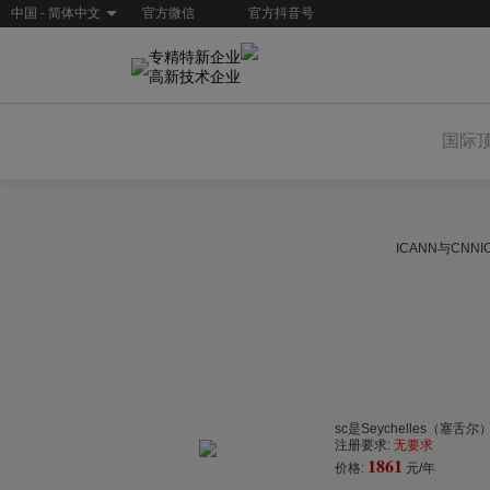
中国 - 简体中文
官方微信
官方抖音号
专精特新企业
高新技术企业
国际
ICANN与CN
sc是Seychelles（塞舌尔
注册要求:
无要求
1861
价格:
元/年