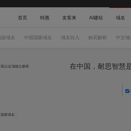
首页
特惠
友客来
AI建站
域名
顶级域名
中国国家域名
域名转入
购买解析
中文域
在中国，耐思智
NIC双认证顶级注册商
.
）国家域名 ;