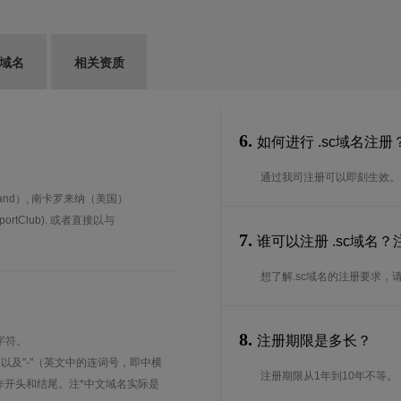
G域名
相关资质
6.
如何进行 .sc域名注册
通过我司注册可以即刻生效。
and）, 南卡罗来纳（美国）
portClub). 或者直接以与
7.
谁可以注册 .sc域名
想了解.sc域名的注册要求，请
8.
注册期限是多长？
字符。
、以及"-"（英文中的连词号，即中横
注册期限从1年到10年不等。
能用作开头和结尾。注*中文域名实际是