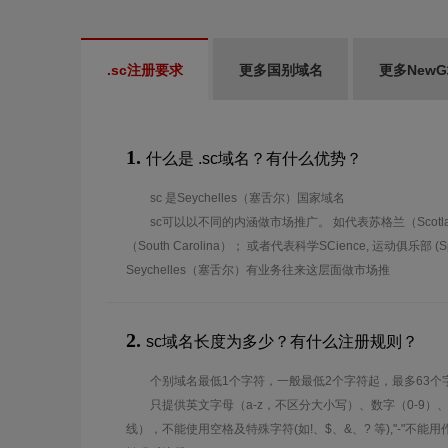
.sc注册要求
更多国别域名
更多New
1.
什么是 .sc域名？有什么优势？
sc 是Seychelles（塞舌尔）国家域名
sc可以以不同的内涵做市场推广。 如代表苏格兰（Scotl
（South Carolina）； 或者代表科学SCience, 运动俱乐部 (S
Seychelles（塞舌尔）有业务往来这层面做市场推
2.
sc域名长度为多少？有什么注册规则？
个别域名最低1个字符，一般最低2个字符起，最多63个
只提供英文字母（a-z，不区分大小写）、数字（0-9）
线），不能使用空格及特殊字符(如!、$、&、? 等),"-"不