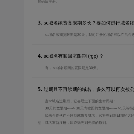
转码后注册。
3.
sc域名续费宽限期多长？要如何进行域名
sc域名续期宽限期是30天，我司注册的域名可以在后台
4.
sc域名有赎回宽限期 (rgp) ？
有，.sc域名赎回的宽限期是30天。
5.
过期且不再续期的域名，多久可以再次被
当sc域名过期后，它会经过下面的生命周期：
30天的宽限期-----> 30天内赎回的宽限期------- >5天等
如果合作伙伴不续期或恢复域名，它将在到期日期的大约
意，域名重新注册，应遵循先到先得的原则。