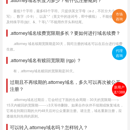
.attorney域名长度为多少？有什么注册规则？
最低1个字符，最多63个字符。只提供英文字母（a-z，不区分大小
市场
写）、数字（0-9）、以及"-"（英文中的连词号，即中横线），不能使用空格
咨询
及特殊字符(如!、&、? 等),"-"不能用作开头和结尾。
.attorney域名续费宽限期多长？要如何进行域名续费？
.attorney 域名续期宽限期是30天，我司注册的域名可以在后台进行续费
生效。
代理
咨询
.attorney域名有赎回宽限期 (rgp) ？
有，.attorney域名赎回的宽限期是30天。
过期且不再续期的.attorney域名，多久可以再次被公开
新用户
注册？
送1388
.attorney域名过期后，它会经过下面的生命周期：30天的宽限期----->
15天内赎回的宽限期------->3天等待删除。如果合作伙伴不续期或恢复域名，
它将在到期日期的大约48天后对公众重新注册。请注意，域名重新注册，应
遵循先到先得的原则。
可以转入.attorney域名吗？怎样转入？