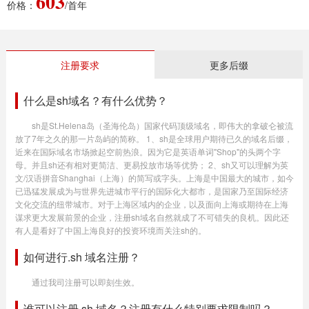
603
价格：
/首年
注册要求
更多后缀
什么是sh域名？有什么优势？
sh是St.Helena岛（圣海伦岛）国家代码顶级域名，即伟大的拿破仑被流
放了7年之久的那一片岛屿的简称。 1、sh是全球用户期待已久的域名后缀，
近来在国际域名市场掀起空前热浪。因为它是英语单词"Shop"的头两个字
母。并且sh还有相对更简洁、更易投放市场等优势； 2、sh又可以理解为英
文/汉语拼音Shanghai（上海）的简写或字头。上海是中国最大的城市，如今
已迅猛发展成为与世界先进城市平行的国际化大都市，是国家乃至国际经济
文化交流的纽带城市。对于上海区域内的企业，以及面向上海或期待在上海
谋求更大发展前景的企业，注册sh域名自然就成了不可错失的良机。因此还
有人是看好了中国上海良好的投资环境而关注sh的。
如何进行.sh 域名注册？
通过我司注册可以即刻生效。
谁可以注册.sh 域名？注册有什么特别要求限制吗？