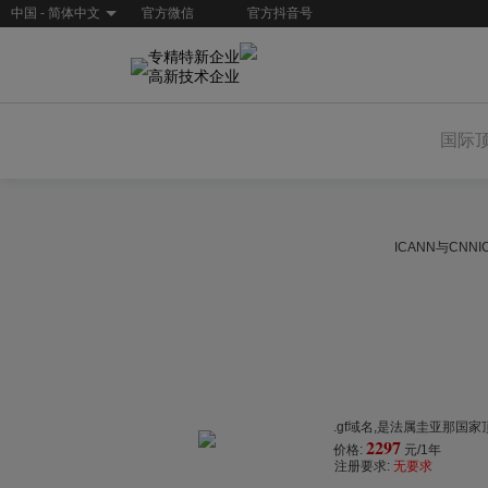
中国 - 简体中文
官方微信
官方抖音号
专精特新企业
高新技术企业
国际
ICANN与CN
.gf域名,是法属圭亚那国
2297
价格:
元/1年
注册要求:
无要求