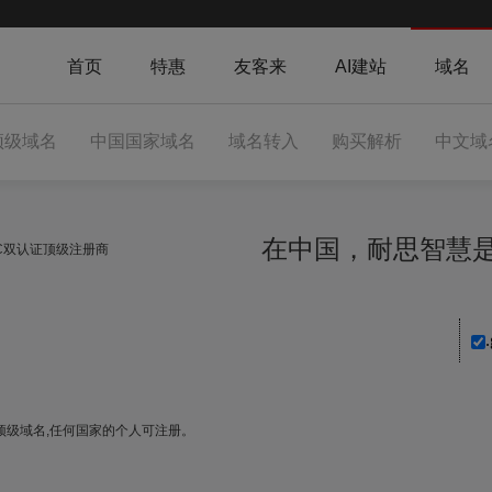
首页
特惠
友客来
AI建站
域名
顶级域名
中国国家域名
域名转入
购买解析
中文域
在中国，耐思智
NIC双认证顶级注册商
.
家顶级域名,任何国家的个人可注册。