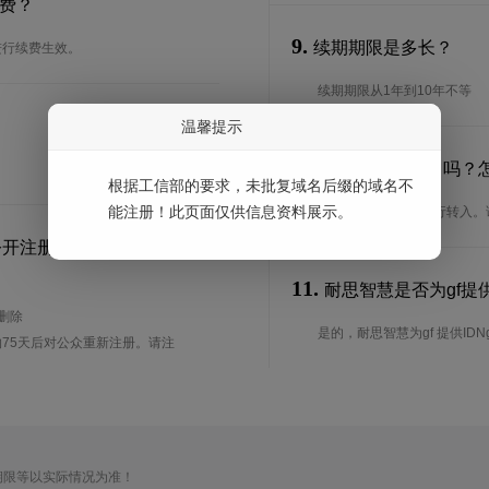
续费？
9.
续期期限是多长？
进行续费生效。
续期期限从1年到10年不等
温馨提示
10.
可以转入gf域名吗？
根据工信部的要求，未批复域名后缀的域名不
能注册！此页面仅供信息资料展示。
是的，gf域名可以进行转入
公开注册？
11.
耐思智慧是否为gf提供
待删除
是的，耐思智慧为gf 提供IDN
75天后对公众重新注册。请注
期限等以实际情况为准！