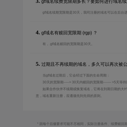
3.
gf域名续费宽限期多长？要如何进行域名
gf域名续期宽限期是30天，我司注册的域名可以在后台
4.
gf域名有赎回宽限期 (rgp) ？
有，.gf域名赎回的宽限期是30天。
5.
过期且不再续期的域名，多久可以再次被
当gf域名过期后，它会经过下面的生命周期：
30天的宽限期-----> 30天内赎回的宽限期------- >5天等
如果合作伙伴不续期或恢复域名，它将在到期日期的大约
意，域名重新注册，应遵循先到先得的原则。
* 因每个后缀要求可能不尽相同，实际注册条件、续费赎回