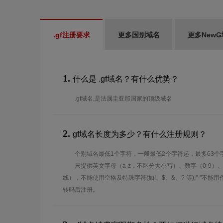
.gf注册要求
更多国别域名
更多New
1.
什么是 .gf域名？有什么优势？
.gf域名,是法属圭亚那国家的顶级域名
2.
gf域名长度为多少？有什么注册规则？
个别域名最低1个字符，一般最低2个字符起，最多63个
只提供英文字母（a-z，不区分大小写）、数字（0-9）
线），不能使用空格及特殊字符(如!、$、&、? 等),"-"不
转码后注册。