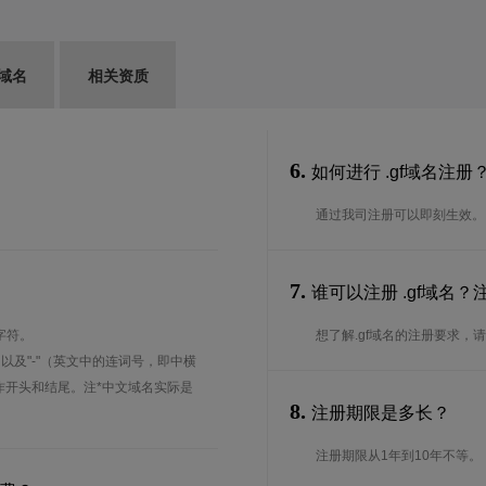
G域名
相关资质
6.
如何进行 .gf域名注册
通过我司注册可以即刻生效。
7.
谁可以注册 .gf域名
字符。
想了解.gf域名的注册要求，请联
、以及"-"（英文中的连词号，即中横
能用作开头和结尾。注*中文域名实际是
8.
注册期限是多长？
注册期限从1年到10年不等。