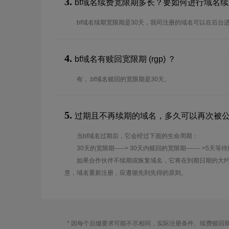
3.
bf域名续费宽限期多长？要如何进行域名
bf域名续期宽限期是30天，我司注册的域名可以在后台
4.
bf域名有赎回宽限期 (rgp) ？
有，.bf域名赎回的宽限期是30天。
5.
过期且不再续期的域名，多久可以再次被
当bf域名过期后，它会经过下面的生命周期：
30天的宽限期-----> 30天内赎回的宽限期------- >5天等
如果合作伙伴不续期或恢复域名，它将在到期日期的大约
意，域名重新注册，应遵循先到先得的原则。
* 因每个后缀要求可能不尽相同，实际注册条件、续费赎回