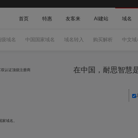
首页
特惠
友客来
AI建站
域名
顶级域名
中国国家域名
域名转入
购买解析
中文域
在中国，耐思智
NIC双认证顶级注册商
.
o)国家域名。