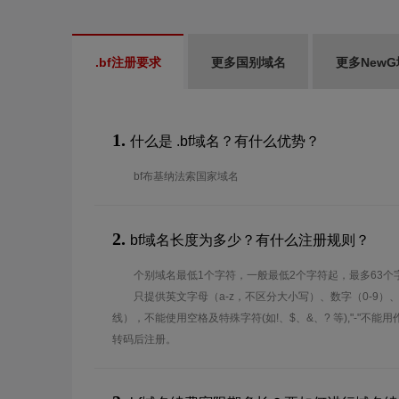
.bf注册要求
更多国别域名
更多New
1.
什么是 .bf域名？有什么优势？
bf布基纳法索国家域名
2.
bf域名长度为多少？有什么注册规则？
个别域名最低1个字符，一般最低2个字符起，最多63个
只提供英文字母（a-z，不区分大小写）、数字（0-9）
线），不能使用空格及特殊字符(如!、$、&、? 等),"-"不
转码后注册。