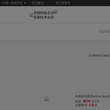
中国 - 简体中文
官方微信
官方抖音号
专精特新企业
高新技术企业
国际
ICANN与CN
布基纳法索(Burkina-fas
4838
价格:
元/1年
注册要求:
无要求