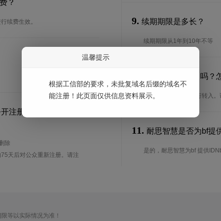
续费？
9.
续期期限是多长？
进行续费生效。
续期期限从1年到10年不等
温馨提示
10.
可以转入bf域名吗？
根据工信部的要求，未批复域名后缀的域名不
能注册！此页面仅供信息资料展示。
是的，bf域名可以进行转入
公开注册？
11.
耐思智慧是否为bf提供
待删除
是的，耐思智慧为bf 提供IDN
75天后对公众重新注册。请注
期限等以实际情况为准！