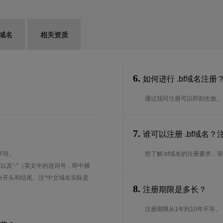
G域名
相关资质
6.
如何进行 .bf域名注册
通过我司注册可以即刻生效。
7.
谁可以注册 .bf域名
字符。
想了解.bf域名的注册要求，请联
、以及"-"（英文中的连词号，即中横
能用作开头和结尾。注*中文域名实际是
8.
注册期限是多长？
注册期限从1年到10年不等。