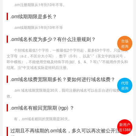
.om注册期限从1年到10年不等。
.om续期期限是多长？
.om续期期限从1年到10年不等
.om域名长度为多少？有什么注册规则？
市场
咨询
个别域名最低1个字符，一般最低2个字符起，最多63个字符。只提供英
文字母（a-z，不区分大小写）、数字（0-9）、以及"-"（英文中的连词号，
即中横线），不能使用空格及特殊字符(如!、$、&、? 等),"-"不能用作开头和
结尾。注*中文域名实际是转码后注册。
.om域名续费宽限期多长？要如何进行域名续费？
代理
咨询
.om 域名续期宽限期是30天，我司注册的域名可以在后台进行续费生
效。
.om域名有赎回宽限期 (rgp) ？
有，.om域名赎回的宽限期是30天。
新用户
过期且不再续期的.om域名，多久可以再次被公开注
送1388