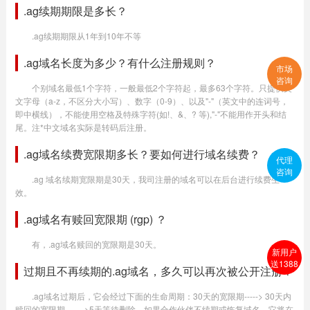
.ag续期期限是多长？
.ag续期期限从1年到10年不等
.ag域名长度为多少？有什么注册规则？
市场
咨询
个别域名最低1个字符，一般最低2个字符起，最多63个字符。只提供英
文字母（a-z，不区分大小写）、数字（0-9）、以及"-"（英文中的连词号，
即中横线），不能使用空格及特殊字符(如!、&、? 等),"-"不能用作开头和结
尾。注*中文域名实际是转码后注册。
.ag域名续费宽限期多长？要如何进行域名续费？
代理
咨询
.ag 域名续期宽限期是30天，我司注册的域名可以在后台进行续费生
效。
.ag域名有赎回宽限期 (rgp) ？
有，.ag域名赎回的宽限期是30天。
新用户
送1388
过期且不再续期的.ag域名，多久可以再次被公开注册？
.ag域名过期后，它会经过下面的生命周期：30天的宽限期-----> 30天内
赎回的宽限期------->5天等待删除。如果合作伙伴不续期或恢复域名，它将在