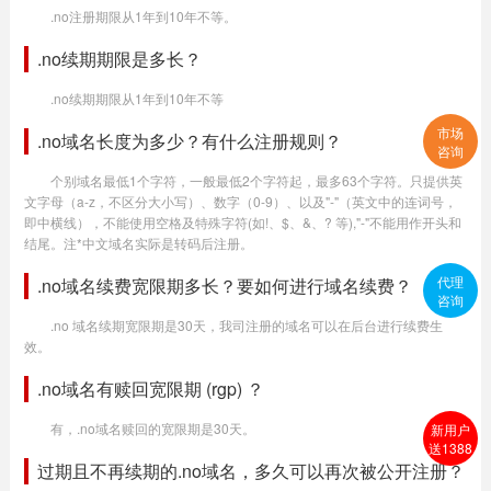
.no注册期限从1年到10年不等。
.no续期期限是多长？
.no续期期限从1年到10年不等
市场
.no域名长度为多少？有什么注册规则？
咨询
个别域名最低1个字符，一般最低2个字符起，最多63个字符。只提供英
文字母（a-z，不区分大小写）、数字（0-9）、以及"-"（英文中的连词号，
即中横线），不能使用空格及特殊字符(如!、$、&、? 等),"-"不能用作开头和
结尾。注*中文域名实际是转码后注册。
代理
.no域名续费宽限期多长？要如何进行域名续费？
咨询
.no 域名续期宽限期是30天，我司注册的域名可以在后台进行续费生
效。
.no域名有赎回宽限期 (rgp) ？
有，.no域名赎回的宽限期是30天。
新用户
送1388
过期且不再续期的.no域名，多久可以再次被公开注册？