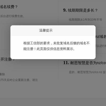
行域名续费？
9.
续期期限是多长？
以在后台进行续费生效。
续期期限从1年到10年不等
温馨提示
10.
可以转入nz/co.n
根据工信部的要求，未批复域名后缀的域名不
是的，nz/co.nz域名可
能注册！此页面仅供信息资料展示。
公开注册？
11.
耐思智慧是否为nz/co
是的，耐思智慧为nz/co.nz 提供
待删除
75天后对公众重新注册。请注