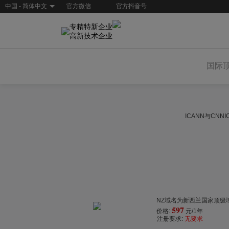
中国 - 简体中文
官方微信
官方抖音号
专精特新企业
高新技术企业
国际
ICANN与CN
NZ域名为新西兰国家顶级域
597
价格:
元/1年
注册要求:
无要求