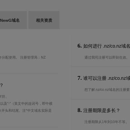
NewG域名
相关资质
6.
如何进行 .nz/co.nz
7年分配使用。 注册管理局：NZ
通过我司注册可以即刻生效。
7.
谁可以注册 .nz/co
？
想了解.nz/co.nz域名的注
字符。
、以及"-"（英文中的连词号，即中横
8.
注册期限是多长？
能用作开头和结尾。注*中文域名实际是
注册期限从1年到10年不等。