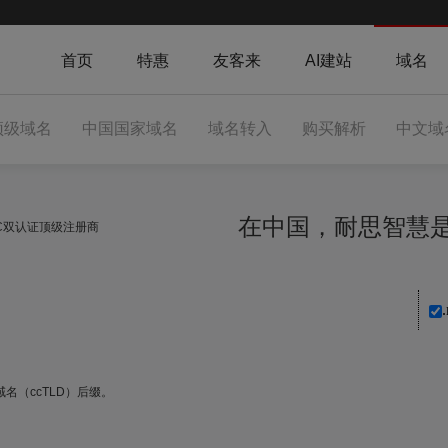
首页
特惠
友客来
AI建站
域名
顶级域名
中国国家域名
域名转入
购买解析
中文域
在中国，耐思智
NIC双认证顶级注册商
名（ccTLD）后缀。